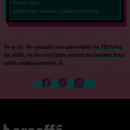
Preteči 10km.
Obišči kraj v Sloveniji, v katerem še nisi bil.
To je to. Ne pozabi nas spremljati na
TikToku
,
da vidiš, če bo tvoj izziv pristal na
bucket listu
naših ambasadorjev. 💪