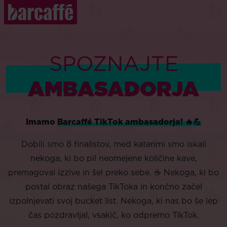
SPOZNAJTE
AMBASADORJA
Imamo
Barcaffé TikTok ambasadorja! 🔥💪
Dobili smo 8 finalistov, med katerimi smo iskali
nekoga, ki bo pil neomejene količine kave,
premagoval izzive in šel preko sebe. ☕️ Nekoga, ki bo
postal obraz našega TikToka in končno začel
izpolnjevati svoj bucket list. Nekoga, ki nas bo še lep
čas pozdravljal, vsakič, ko odpremo TikTok.