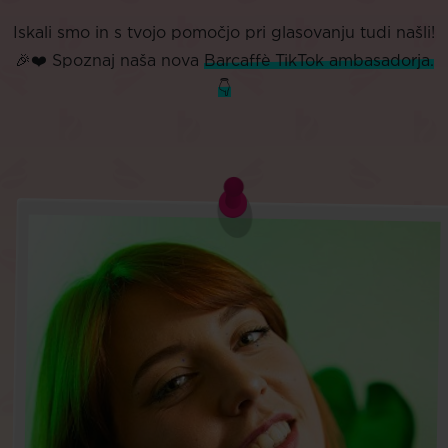
Iskali smo in s tvojo pomočjo pri glasovanju tudi našli!
🎉❤️ Spoznaj naša nova
Barcaffè TikTok ambasadorja.
👇